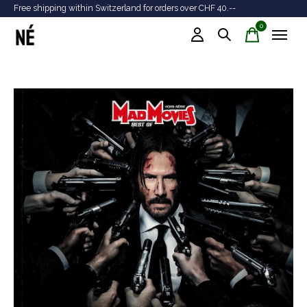
Free shipping within Switzerland for orders over CHF 40.--
Tr
0
items
Slideshow Items