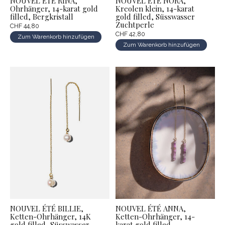
NOUVEL ÉTÉ RINA,
NOUVEL ÉTÉ NORA,
Ohrhänger, 14-karat gold
Kreolen klein, 14-karat
filled, Bergkristall
gold filled, Süsswasser
Zuchtperle
CHF 44,80
CHF 42,80
Zum Warenkorb hinzufügen
Zum Warenkorb hinzufügen
NOUVEL ÉTÉ BILLIE,
NOUVEL ÉTÉ ANNA,
Ketten-Ohrhänger, 14K
Ketten-Ohrhänger, 14-
gold filled, Süsswasser
karat gold filled,