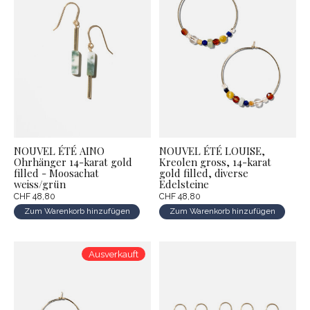
NOUVEL ÉTÉ AINO
NOUVEL ÉTÉ LOUISE,
Ohrhänger 14-karat gold
Kreolen gross, 14-karat
filled - Moosachat
gold filled, diverse
weiss/grün
Edelsteine
CHF 48,80
CHF 48,80
Zum Warenkorb hinzufügen
Zum Warenkorb hinzufügen
Ausverkauft