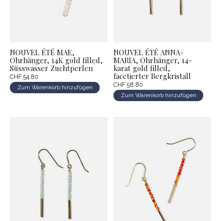
NOUVEL ÉTÉ MAE,
NOUVEL ÉTÉ ANNA-
Ohrhänger, 14K gold filled,
MARIA, Ohrhänger, 14-
Süsswasser Zuchtperlen
karat gold filled,
facetierter Bergkristall
CHF 54,80
CHF 58,80
Zum Warenkorb hinzufügen
Zum Warenkorb hinzufügen