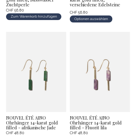
Zuchtperle
verschiedene Edelsteine
CHF 56,80
CHF 56,80
Zum Warenkorb hinzufügen
Optionen auswählen
NOUVEL ÉTÉ AINO
NOUVEL ÉTÉ AINO
Ohrhänger 14-karat gold
Ohrhänger 14-karat gold
filled - afrikanische Jade
filled - Fluorit lila
CHF 48,80
CHF 48,80