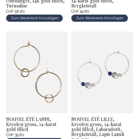
Ohrhänger, 14K gold filled,
14-karat gold filled,
Turmaline
Bergkristall
CHF 58,80
CHF 44,80
Zum Warenkorb hinzufügen
Zum Warenkorb hinzufügen
NOUVEL ÉTÉ LANNI,
NOUVEL ÉTÉ LILLY,
Kreolen gross, 14-karat
Kreolen gross, 14-karat
gold filled
gold filled, Labaradorit,
Bergkristall, Lapis Lazuli
CHF 39,80