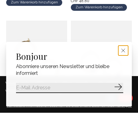
CHF 48,80
Zum Warenkorb hinzufügen
Zum Warenkorb hinzufügen
Bonjour
Abonniere unseren Newsletter und bleibe
informiert
Wir benutzen Cookies nur für interne Zwecke um den Webshop zu
Abonnie
verbessern. Ist das in Ordnung?
Ja
Nein
Für weitere Informationen beachten Sie bitte unsere Datenschutzerklärung. »
NOUVEL ÉTÉ LANNI,
NOUVEL ÉTÉ MILA,
Kreolen klein, 14-karat
Kreolen klein, 14-karat
gold filled
gold filled, Rodochrosit
und Lapis Lazuli
CHF 36,80
CHF 39,80
Zum Warenkorb hinzufügen
Zum Warenkorb hinzufügen