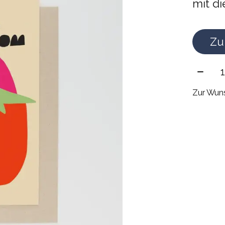
mit di
Zu
Meng
Zur Wuns