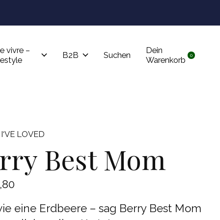
Tru
e vivre –
Dein
B2B
Suchen
0
items
festyle
Warenkorb
I‘VE LOVED
rry Best Mom
,80
wie eine Erdbeere – sag Berry Best Mom