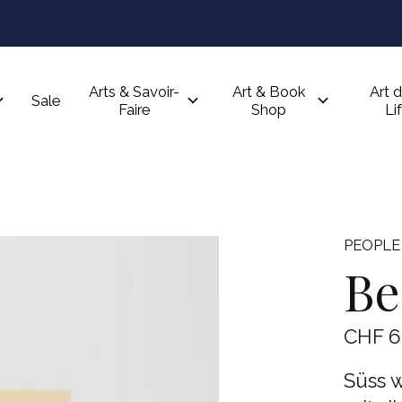
Arts & Savoir-
Art & Book
Art d
Sale
Faire
Shop
Li
PEOPLE 
Be
CHF 6
Süss 