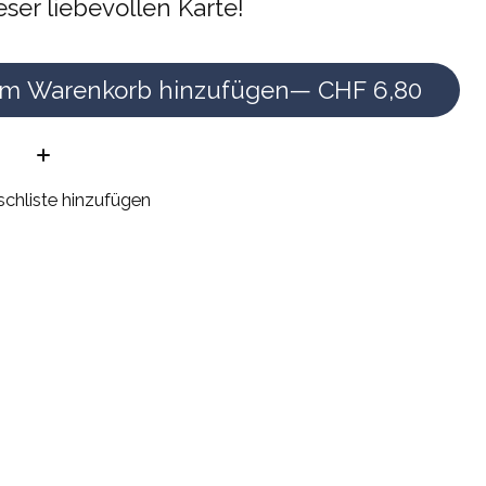
eser liebevollen Karte!
m Warenkorb hinzufügen
— CHF 6,80
e:
chliste hinzufügen