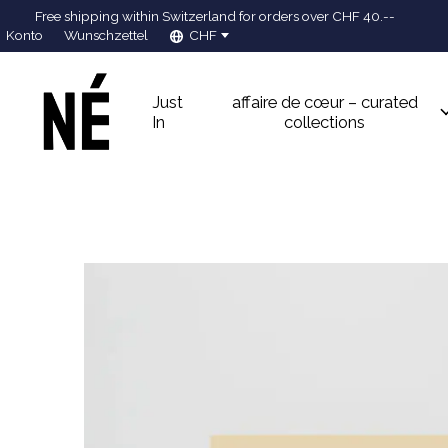
Free shipping within Switzerland for orders over CHF 40.--
Konto
Wunschzettel
CHF
Just
affaire de cœur – curated
In
collections
Slideshow Items