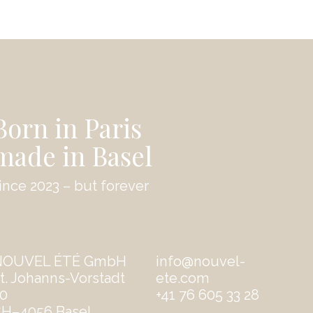
Born in Paris
made in Basel
ince 2023 – but forever
NOUVEL ÉTÉ GmbH
info@nouvel-
t. Johanns-Vorstadt
ete.com
0
‭+41 76 605 33 28
H–4056 Basel