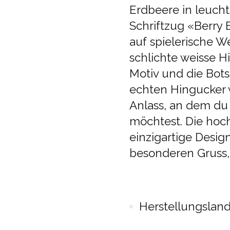
Erdbeere in leuch
Schriftzug «Berry 
auf spielerische W
schlichte weisse H
Motiv und die Bots
echten Hingucker w
Anlass, an dem du
möchtest. Die hoc
einzigartige Desi
besonderen Gruss,
Herstellungsland