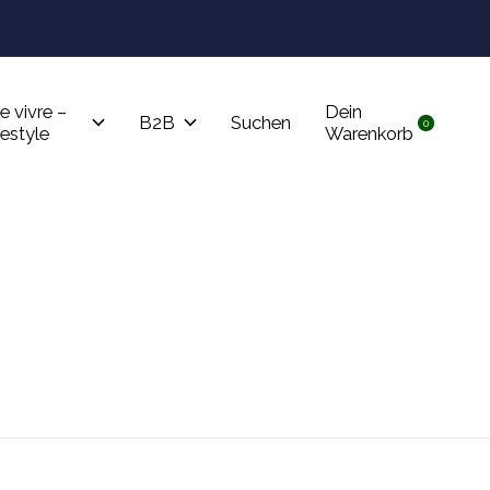
Tru
e vivre –
Dein
B2B
Suchen
0
items
festyle
Warenkorb