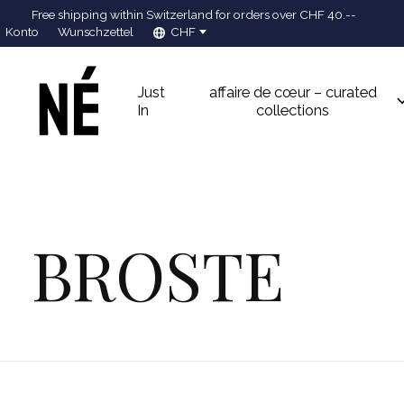
Free shipping within Switzerland for orders over CHF 40.--
Konto
Wunschzettel
CHF
Just
affaire de cœur – curated
In
collections
BROSTE