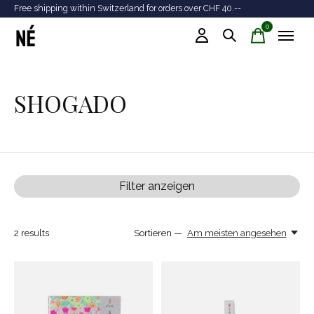
Free shipping within Switzerland for orders over CHF 40.--
Tr
0
items
SHOGADO
Filter anzeigen
2
results
Sortieren —
Am meisten angesehen