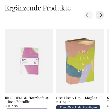
Ergänzende Produkte
Carousel items
RICO DESIGN Notizheft A5
One Line A Day – Moglea
S
– Rosa/Metallic
T
CHF 24,80
CHF 6,80
C
Zum Warenkorb hinzufügen