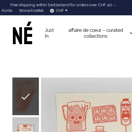
Free shipping within Switzerland for orders over CHF 40.--
Konto
Wunschzettel
CHF
Just
affaire de cœur – curated
In
collections
Slideshow Items