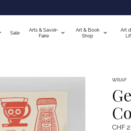
Arts & Savoir-
Art & Book
Art d
Sale
Faire
Shop
Li
WRAP
Ge
Co
CHF 2