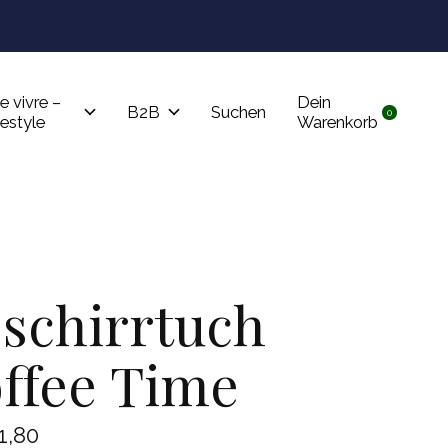
Tru
e vivre –
Dein
B2B
Suchen
0
items
festyle
Warenkorb
schirrtuch
ffee Time
1,80