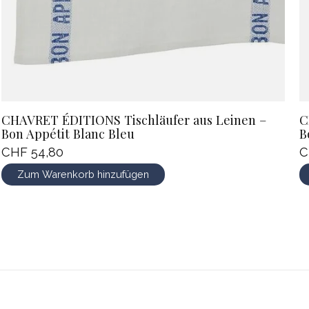
CHAVRET ÉDITIONS Tischläufer aus Leinen –
C
Bon Appétit Blanc Bleu
B
CHF 54,80
C
Zum Warenkorb hinzufügen