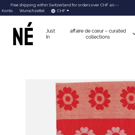
Free shipping within Switzerland for orders over CHF 40.--
Konto
Wunschzettel
CHF
Just
affaire de cœur – curated
In
collections
Slideshow Items