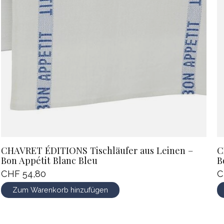
CHAVRET ÉDITIONS Tischläufer aus Leinen –
C
Bon Appétit Blanc Bleu
B
CHF 54,80
C
Zum Warenkorb hinzufügen