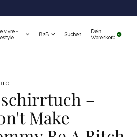
Tru
e vivre –
Dein
B2B
Suchen
0
items
festyle
Warenkorb
ITO
schirrtuch –
n't Make
mmy Be A Bitch