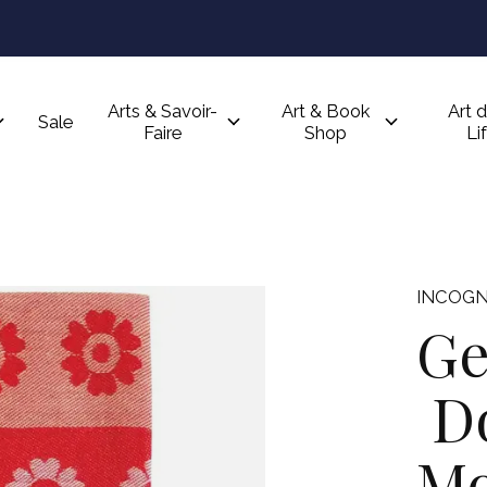
Arts & Savoir-
Art & Book
Art d
Sale
Faire
Shop
Li
INCOGN
Ge
Do
Mo