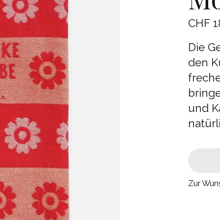
CHF 1
Die G
den Kü
frech
bring
und Ka
natürl
Zur Wuns