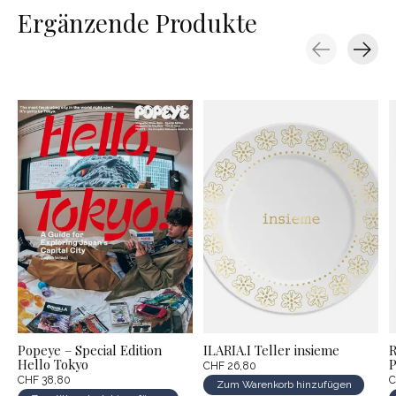
Ergänzende Produkte
Carousel items
Popeye – Special Edition
ILARIA.I Teller insieme
R
Hello Tokyo
P
CHF 26,80
CHF 38,80
C
Zum Warenkorb hinzufügen