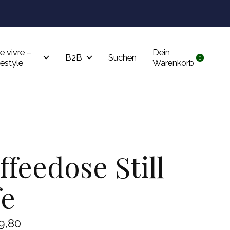
Tru
e vivre –
Dein
B2B
Suchen
0
items
festyle
Warenkorb
ffeedose Still
fe
9,80