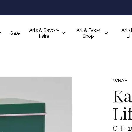
Arts & Savoir-
Art & Book
Art d
Sale
Faire
Shop
Li
WRAP
Ka
Li
CHF 1