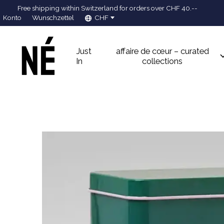
Free shipping within Switzerland for orders over CHF 40.--
Konto
Wunschzettel
CHF
Just
affaire de cœur – curated
In
collections
Slideshow Items