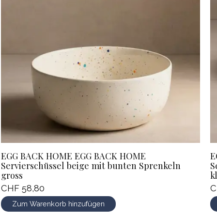
EGG BACK HOME EGG BACK HOME
E
Servierschüssel beige mit bunten Sprenkeln
S
gross
k
CHF 58,80
C
Zum Warenkorb hinzufügen