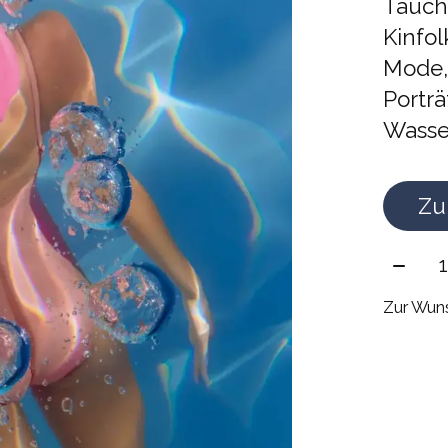
Tauch
Kinfo
Mode,
Portr
Wasse
Zu
Meng
Zur Wuns