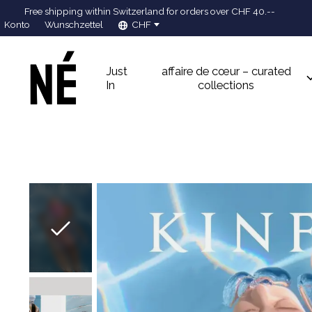
Free shipping within Switzerland for orders over CHF 40.--
Konto
Wunschzettel
CHF
Just
affaire de cœur – curated
In
collections
Slideshow Items