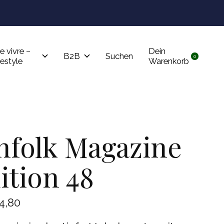
Tru
e vivre –
Dein
B2B
Suchen
0
items
festyle
Warenkorb
nfolk Magazine
ition 48
4,80