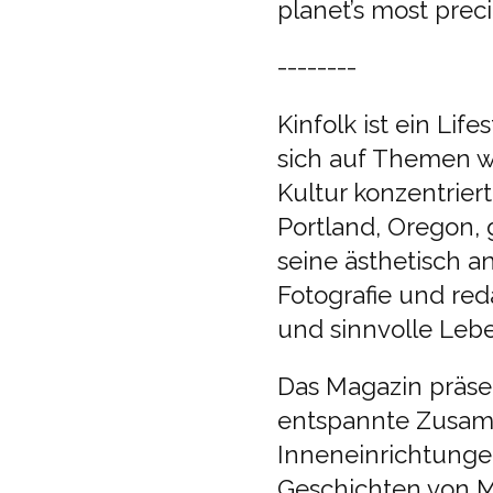
planet’s most preci
--------
Kinfolk ist ein Lif
sich auf Themen w
Kultur konzentrier
Portland, Oregon, 
seine ästhetisch 
Fotografie und reda
und sinnvolle Leb
Das Magazin präsen
entspannte Zusam
Inneneinrichtungen
Geschichten von M