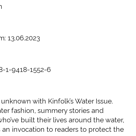
m
: 13.06.2023
-1-9418-1552-6
 unknown with Kinfolk’s Water Issue.
ter fashion, summery stories and
who’ve built their lives around the water,
s an invocation to readers to protect the