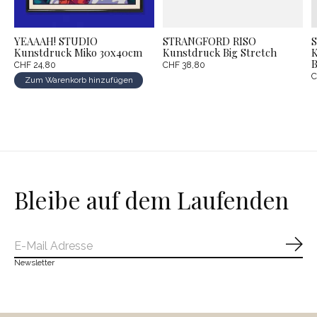
YEAAAH! STUDIO
STRANGFORD RISO
Kunstdruck Miko 30x40cm
Kunstdruck Big Stretch
K
B
CHF 24,80
CHF 38,80
C
Zum Warenkorb hinzufügen
Bleibe auf dem Laufenden
Abo
Newsletter