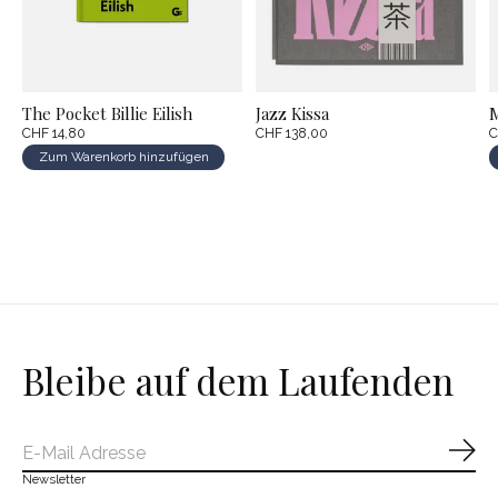
The Pocket Billie Eilish
Jazz Kissa
M
CHF 14,80
CHF 138,00
C
Zum Warenkorb hinzufügen
Bleibe auf dem Laufenden
Abo
Newsletter