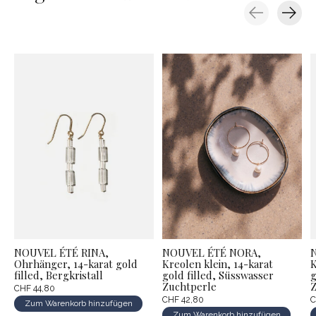
Carousel items
NOUVEL ÉTÉ RINA,
NOUVEL ÉTÉ NORA,
Ohrhänger, 14-karat gold
Kreolen klein, 14-karat
K
filled, Bergkristall
gold filled, Süsswasser
g
Zuchtperle
Z
CHF 44,80
CHF 42,80
C
Zum Warenkorb hinzufügen
Zum Warenkorb hinzufügen