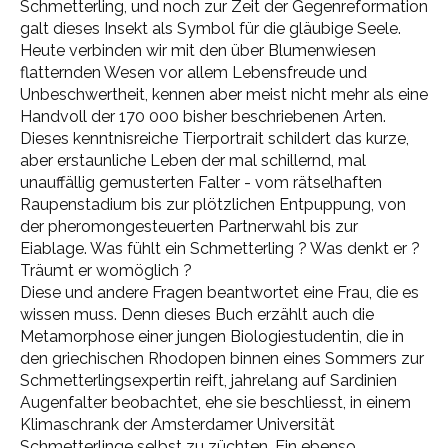
Schmetterling, und noch zur Zeit der Gegenreformation
galt dieses Insekt als Symbol für die gläubige Seele.
Heute verbinden wir mit den über Blumenwiesen
flatternden Wesen vor allem Lebensfreude und
Unbeschwertheit, kennen aber meist nicht mehr als eine
Handvoll der 170 000 bisher beschriebenen Arten.
Dieses kenntnisreiche Tierportrait schildert das kurze,
aber erstaunliche Leben der mal schillernd, mal
unauffällig gemusterten Falter - vom rätselhaften
Raupenstadium bis zur plötzlichen Entpuppung, von
der pheromongesteuerten Partnerwahl bis zur
Eiablage. Was fühlt ein Schmetterling ? Was denkt er ?
Träumt er womöglich ?
Diese und andere Fragen beantwortet eine Frau, die es
wissen muss. Denn dieses Buch erzählt auch die
Metamorphose einer jungen Biologiestudentin, die in
den griechischen Rhodopen binnen eines Sommers zur
Schmetterlingsexpertin reift, jahrelang auf Sardinien
Augenfalter beobachtet, ehe sie beschliesst, in einem
Klimaschrank der Amsterdamer Universität
Schmetterlinge selbst zu züchten. Ein ebenso