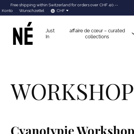
Free shipping within Switzerland for orders over CHF 40.--
Konto
Wunschzettel
CHF
Just
affaire de cœur – curated
In
collections
WORKSHOPS
Cyanotypie Worksho