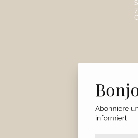
S
7
C
Bonj
Abonniere un
informiert