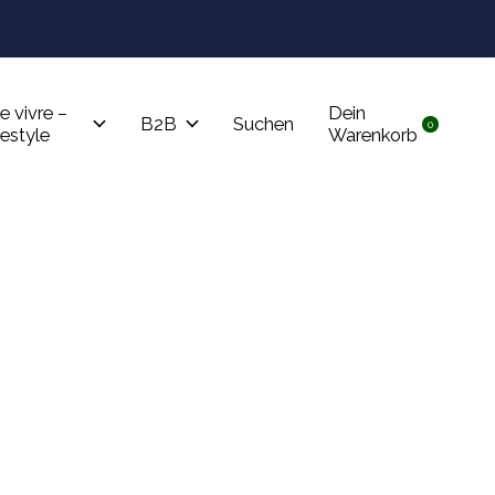
Tru
e vivre –
Dein
B2B
Suchen
0
items
festyle
Warenkorb