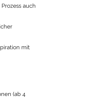
n Prozess auch
icher
iration mit
onen (ab 4