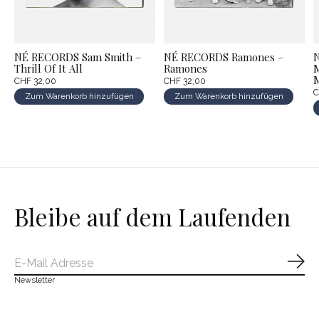
NÉ RECORDS Sam Smith –
NÉ RECORDS Ramones –
Thrill Of It All
Ramones
M
M
CHF 32,00
CHF 32,00
C
Zum Warenkorb hinzufügen
Zum Warenkorb hinzufügen
Bleibe auf dem Laufenden
Abo
Newsletter