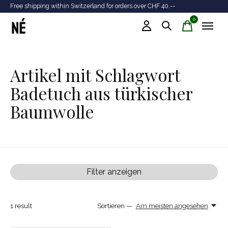
Free shipping within Switzerland for orders over CHF 40.--
Tr
0
items
Artikel mit Schlagwort
Badetuch aus türkischer
Baumwolle
Filter anzeigen
1
result
Sortieren —
Am meisten angesehen