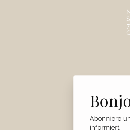
S
7
C
Bonj
Abonniere un
informiert