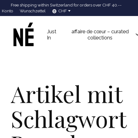
Free shipping within Switzerland for orders over CHF 40.--
Konto
Wunschzettel
CHF
Just
affaire de cœur – curated
In
collections
Artikel mit
Schlagwort