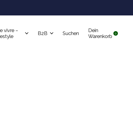
Tru
e vivre –
Dein
B2B
Suchen
0
items
festyle
Warenkorb