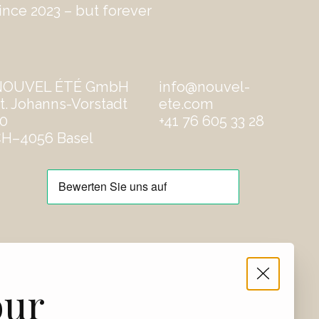
ince 2023 – but forever
NOUVEL ÉTÉ GmbH
info@nouvel-
t. Johanns-Vorstadt
ete.com
0
‭+41 76 605 33 28
H–4056 Basel
our