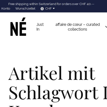
Free shipping within Switzerland for orders over CHF 40.--
Konto
Wunschzettel
CHF
Just
affaire de cœur – curated
In
collections
Artikel mit
Schlagwort 