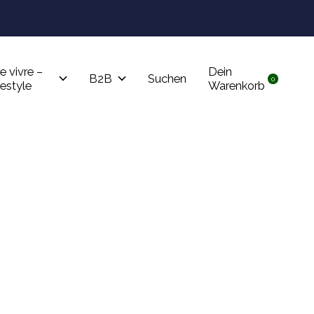
Tru
e vivre –
Dein
B2B
Suchen
0
items
festyle
Warenkorb