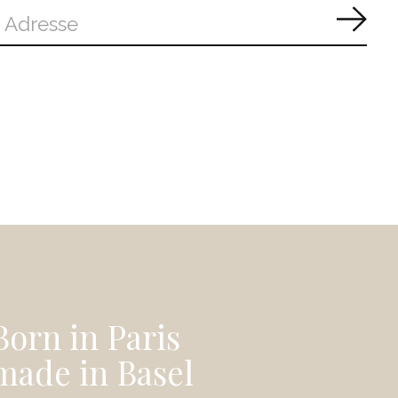
Abon
Born in Paris
made in Basel