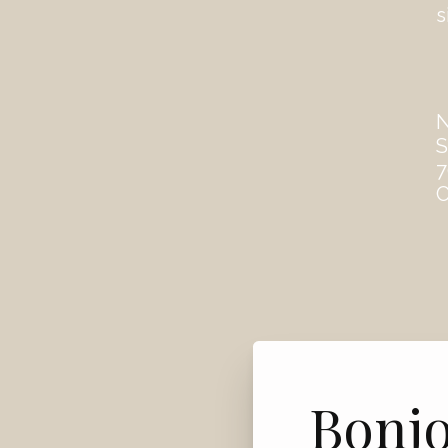
s
S
7
C
Bonj