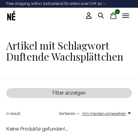
Free shipping within Switzerland for orders over CHF 40.--
Tr
0
items
Artikel mit Schlagwort
Duftende Wachsplättchen
Filter anzeigen
0
result
Sortieren —
Am meisten angesehen
Keine Produkte gefunden!...