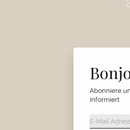
C
Bonj
Abonniere un
informiert