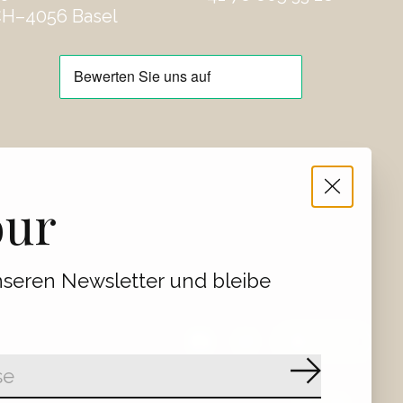
H–4056 Basel
our
seren Newsletter und bleibe
EUR
CHF
CHF
Abonnier