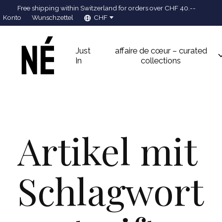
Free shipping within Switzerland for orders over CHF 40.--
Konto
Wunschzettel
CHF
Just
affaire de cœur – curated
In
collections
Artikel mit
Schlagwort