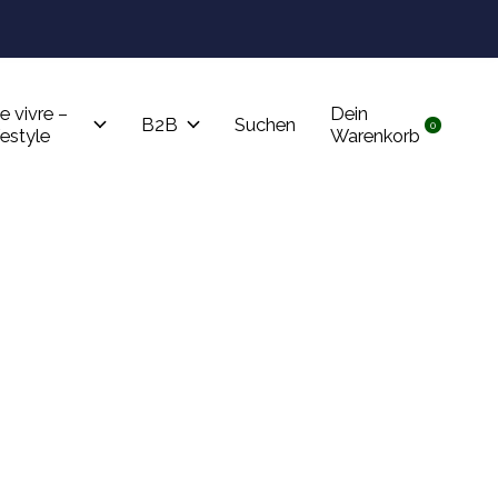
Tru
e vivre –
Dein
B2B
Suchen
0
items
festyle
Warenkorb