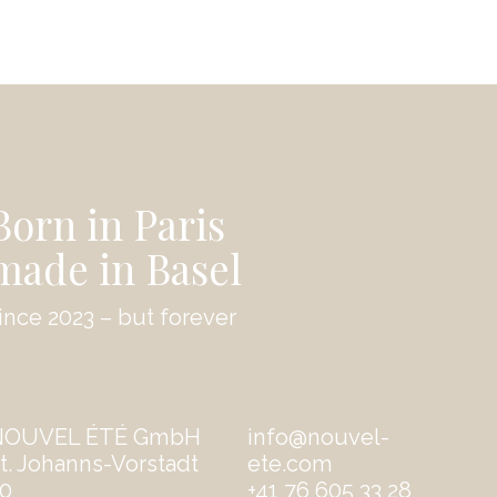
Born in Paris
made in Basel
ince 2023 – but forever
NOUVEL ÉTÉ GmbH
info@nouvel-
t. Johanns-Vorstadt
ete.com
0
‭+41 76 605 33 28