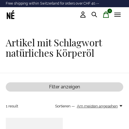
Free shipping within Switzerland for orders over CHF 40.--
Tr
0
items
Artikel mit Schlagwort
natürliches Körperöl
Filter anzeigen
1
result
Sortieren —
Am meisten angesehen