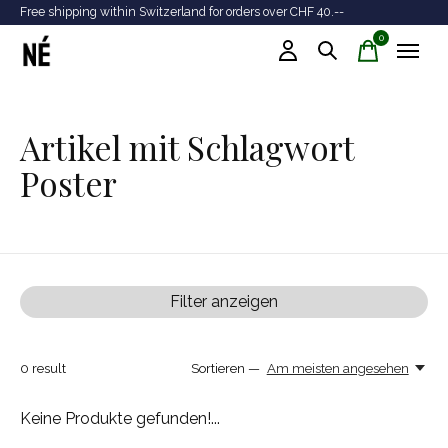
Free shipping within Switzerland for orders over CHF 40.--
Tr
0
items
Artikel mit Schlagwort
Poster
Filter anzeigen
0
result
Sortieren —
Am meisten angesehen
Keine Produkte gefunden!...