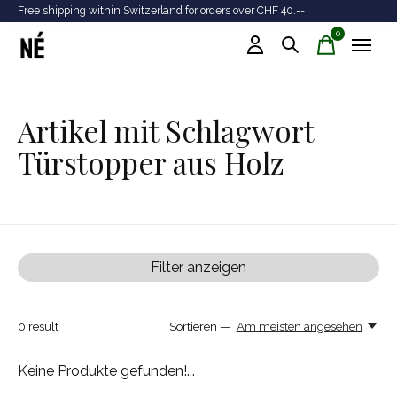
Free shipping within Switzerland for orders over CHF 40.--
Tr
0
items
Artikel mit Schlagwort
Türstopper aus Holz
Filter anzeigen
0
result
Sortieren —
Am meisten angesehen
Keine Produkte gefunden!...