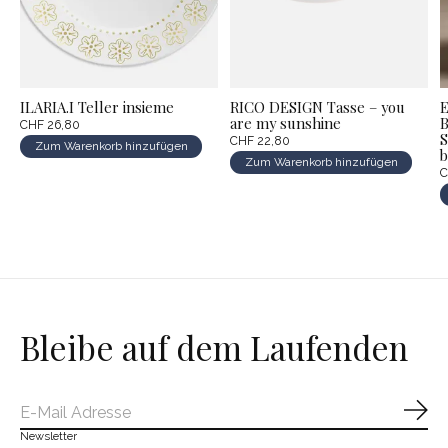
ILARIA.I Teller insieme
RICO DESIGN Tasse – you
are my sunshine
CHF 26,80
S
CHF 22,80
Zum Warenkorb hinzufügen
b
Zum Warenkorb hinzufügen
C
Bleibe auf dem Laufenden
Abo
Newsletter