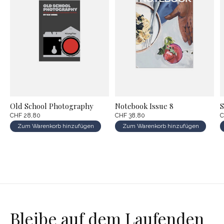
Old School Photography
Notebook Issue 8
S
CHF 28,80
CHF 38,80
C
Zum Warenkorb hinzufügen
Zum Warenkorb hinzufügen
Bleibe auf dem Laufenden