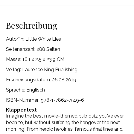
Beschreibung
Autor*in:
Little White Lies
Seitenanzahl: 288 Seiten
Masse:
16.1 x 2.5 x 23.9 CM
Verlag:
Laurence King
Publishing
Erscheinungsdatum: 26.08.2019
Sprache: Englisch
ISBN-Nummer:
978-1-7862-7519-6
Klappentext
Imagine the best movie-themed pub quiz you’ve ever
been to, but without suffering the hangover the next
morning! From heroic heroines, famous final lines and