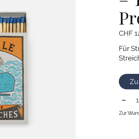
Pr
CHF 1
Für S
Strei
Zu
Meng
Zur Wuns