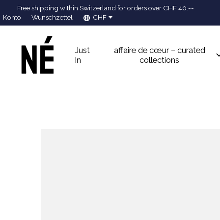
Free shipping within Switzerland for orders over CHF 40.--
Konto
Wunschzettel
CHF
Just
affaire de cœur – curated
In
collections
Slideshow Items