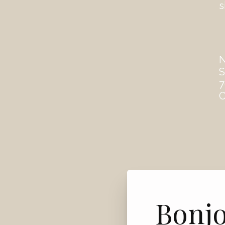
s
S
7
C
Bonj