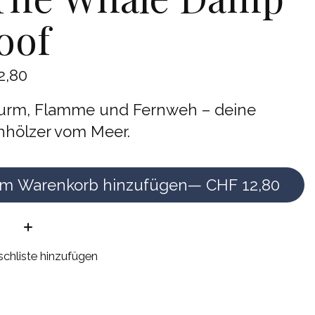
oof
2,80
turm, Flamme und Fernweh – deine
chhölzer vom Meer.
m Warenkorb hinzufügen
— CHF 12,80
e:
chliste hinzufügen