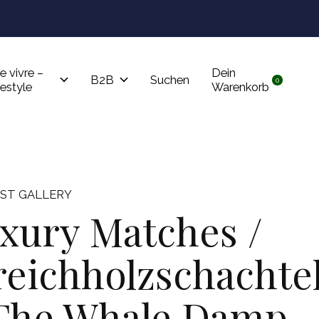
Tru
e vivre –
Dein
B2B
Suchen
0
items
festyle
Warenkorb
IST GALLERY
xury Matches /
reichholzschachte
The Whale Damp