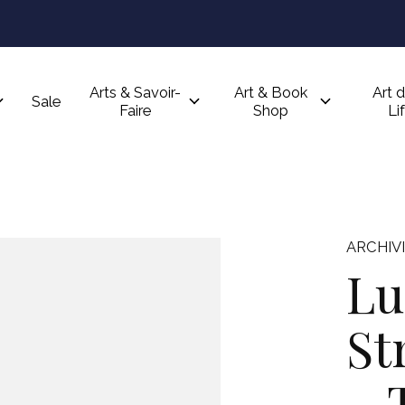
Arts & Savoir-
Art & Book
Art d
Sale
Faire
Shop
Li
ARCHIV
Lu
St
– 