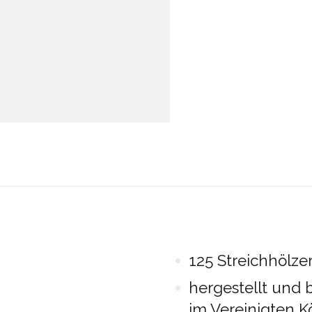
125 Streichhölze
hergestellt und
im Vereinigten K