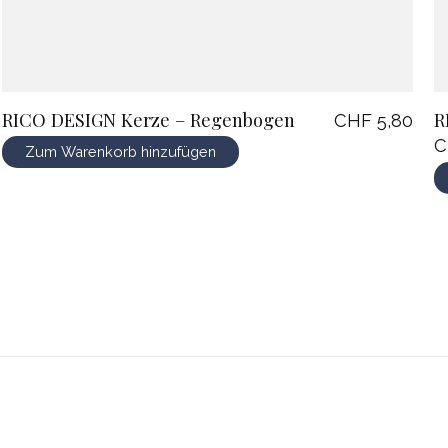
RICO DESIGN Kerze – Regenbogen
R
CHF 5,80
C
Zum Warenkorb hinzufügen