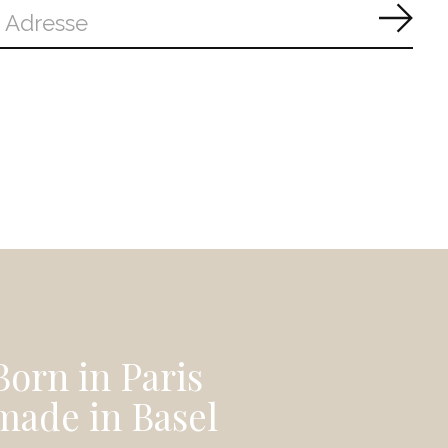
Abon
Born in Paris
made in Basel