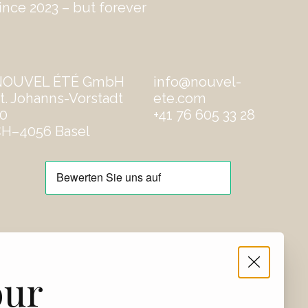
ince 2023 – but forever
NOUVEL ÉTÉ GmbH
info@nouvel-
t. Johanns-Vorstadt
ete.com
0
‭+41 76 605 33 28
H–4056 Basel
our