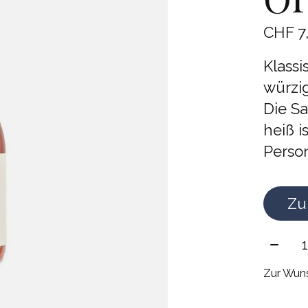
CHF 7
Klassi
würzi
Die Sa
heiß i
Perso
Zu
Meng
Zur Wuns