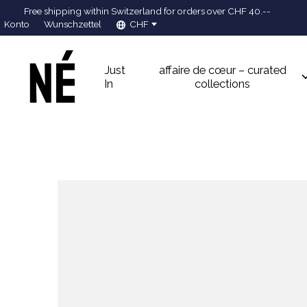
Free shipping within Switzerland for orders over CHF 40.--
Konto
Wunschzettel
CHF
Just
affaire de cœur – curated
In
collections
Slideshow Items