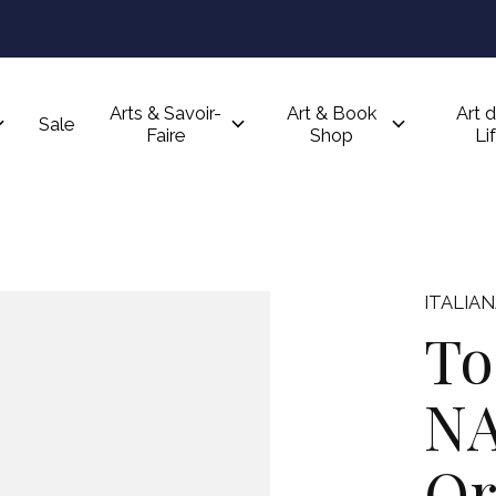
Arts & Savoir-
Art & Book
Art d
Sale
Faire
Shop
Li
ITALIAN
To
NA
Or