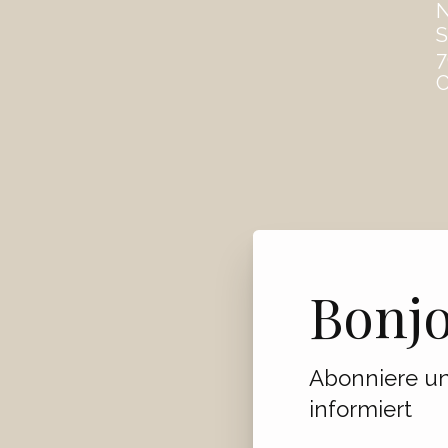
S
7
C
Bonj
Abonniere un
informiert