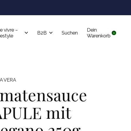
Tru
e vivre –
Dein
B2B
Suchen
0
items
festyle
Warenkorb
A VERA
matensauce
PULE mit
egano 250g