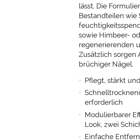
lässt.
Die Formulier
Bestandteilen wie 
feuchtigkeitsspen
sowie Himbeer- od
regenerierenden u
Zusätzlich sorgen A
brüchiger Nägel.
Pflegt, stärkt un
Schnelltrocknen
erforderlich
Modulierbarer Eff
Look, zwei Schic
Einfache Entfer