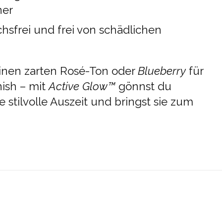
ner
chsfrei und frei von schädlichen
inen zarten Rosé-Ton oder
Blueberry
für
nish – mit
Active Glow™
gönnst du
 stilvolle Auszeit und bringst sie zum