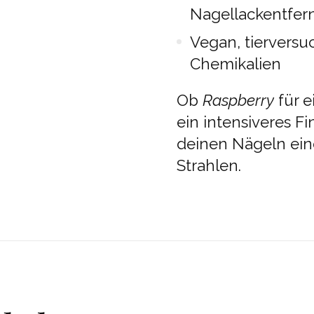
Nagellackentfer
Vegan, tierversu
Chemikalien
Ob
Raspberry
für e
ein intensiveres Fi
deinen Nägeln eine
Strahlen.