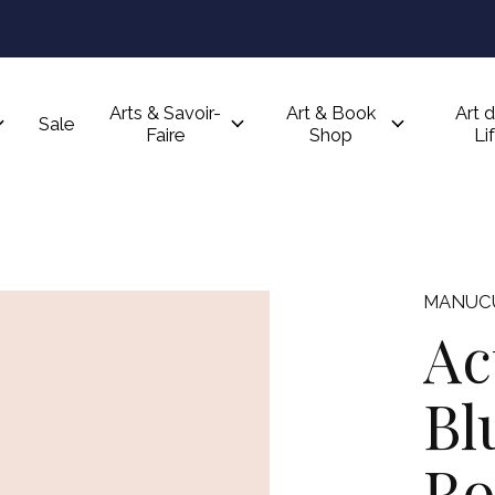
Arts & Savoir-
Art & Book
Art d
Sale
Faire
Shop
Li
MANUCU
Ac
Bl
Ro