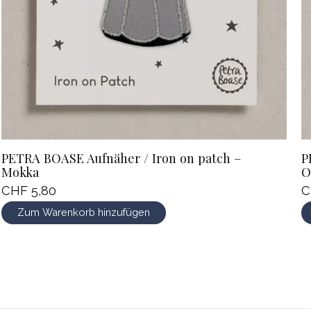
PETRA BOASE Aufnäher / Iron on patch –
P
Mokka
O
CHF 5,80
C
Zum Warenkorb hinzufügen