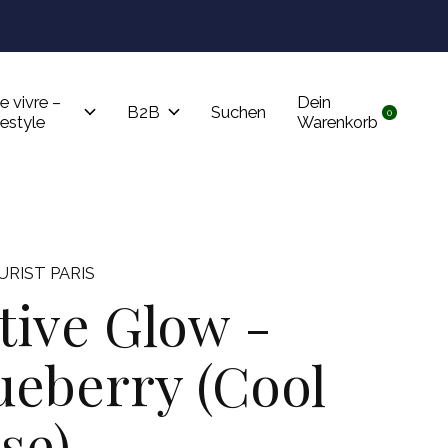
Tru
e vivre –
Dein
B2B
Suchen
0
items
festyle
Warenkorb
RIST PARIS
tive Glow -
ueberry (Cool
se)