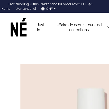
Free shipping within Switzerland for orders over CHF 40.--
Konto
Wunschzettel
CHF
Just
affaire de cœur – curated
In
collections
Slideshow Items