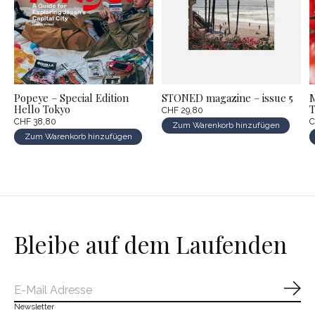
Popeye – Special Edition
STONED magazine – issue 5
M
Hello Tokyo
CHF 29,80
CHF 38,80
C
Zum Warenkorb hinzufügen
Zum Warenkorb hinzufügen
Bleibe auf dem Laufenden
Abo
Newsletter