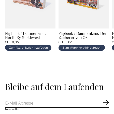
Flipbook / Daumenkino,
Flipbook / Daumenkino, Der
F
North By Northwest
Zauberer von Oz
E
CHF 8,80
CHF 8,80
C
Zum Warenkorb hinzufügen
Zum Warenkorb hinzufügen
Bleibe auf dem Laufenden
Abo
Newsletter