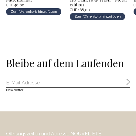
edition
CHF 48,80
C
CHF 168,00
Zum Warenkorb hinzufügen
Zum Warenkorb hinzufügen
Bleibe auf dem Laufenden
Abo
Newsletter
Öffnungszeiten und Adresse NOUVEL ÉTÉ