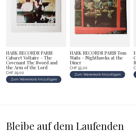
HARK RECORDS PARIS
HARK RECORDS PARIS Tom
Cabaret Voltaire – The
Waits – Nighthawks at the
C
Covenant The Sword and
Diner
B
the Arm of the Lord
CHF 55,00
C
CHF 29,00
Zum Warenkorb hinzufügen
Zum Warenkorb hinzufügen
Bleibe auf dem Laufenden