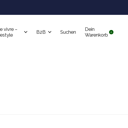
Tru
e vivre –
Dein
B2B
Suchen
0
items
festyle
Warenkorb