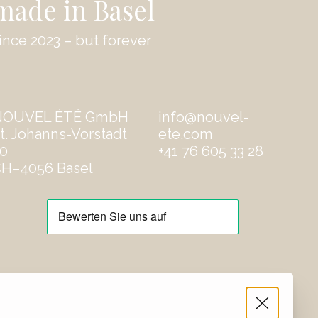
made in Basel
ince 2023 – but forever
NOUVEL ÉTÉ GmbH
info@nouvel-
t. Johanns-Vorstadt
ete.com
0
‭+41 76 605 33 28
H–4056 Basel