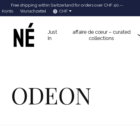
Free shipping within Switzerland for orders over CHF 40.--
Konto
Wunschzettel
CHF
Just
affaire de cœur – curated
In
collections
ODEON