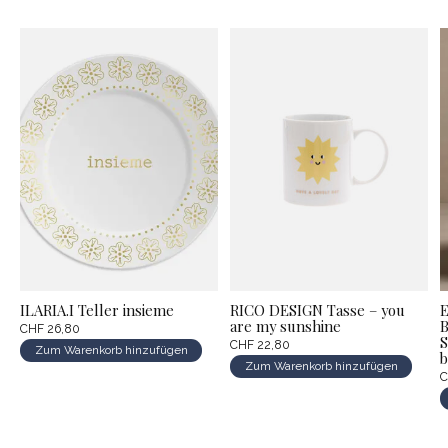
ILARIA.I Teller insieme
RICO DESIGN Tasse – you
are my sunshine
CHF 26,80
S
CHF 22,80
Zum Warenkorb hinzufügen
b
Zum Warenkorb hinzufügen
C