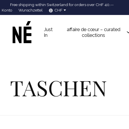
Free shipping within Switzerland for orders over CHF 40.--
Konto
Wunschzettel
CHF
Just
affaire de cœur – curated
In
collections
TASCHEN