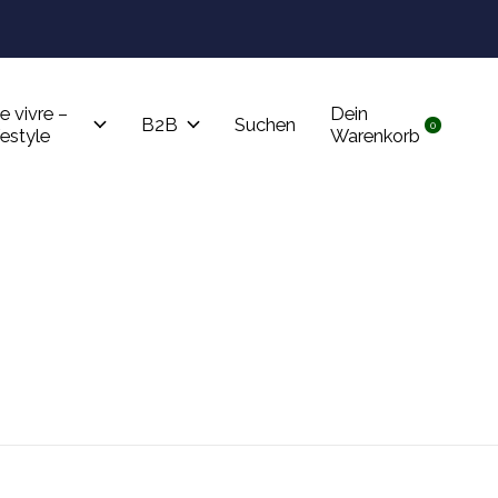
Tru
e vivre –
Dein
B2B
Suchen
0
items
festyle
Warenkorb