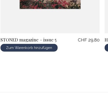
STONED magazine – issue 5
H
CHF 29,80
Zum Warenkorb hinzufügen