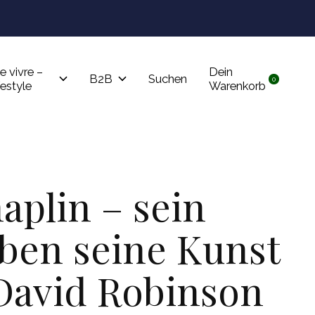
Tru
e vivre –
Dein
B2B
Suchen
0
items
festyle
Warenkorb
aplin – sein
ben seine Kunst
David Robinson