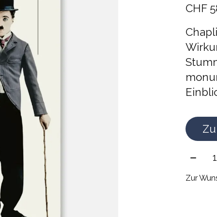
CHF 5
Chapli
Wirku
Stumm
monum
Einbli
Zu
Meng
Zur Wuns