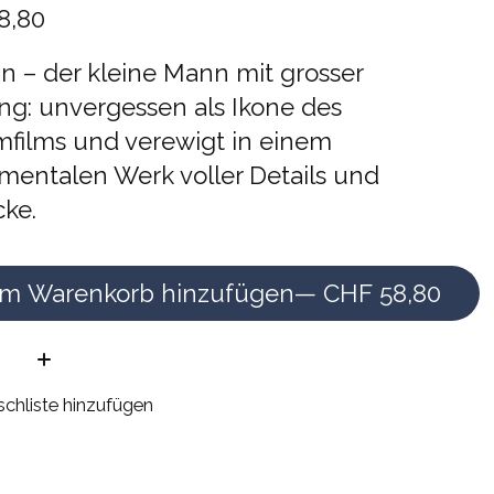
8,80
n – der kleine Mann mit grosser
ng: unvergessen als Ikone des
films und verewigt in einem
entalen Werk voller Details und
cke.
m Warenkorb hinzufügen
— CHF 58,80
e:
chliste hinzufügen