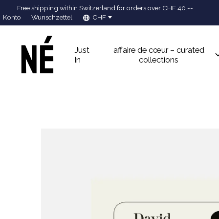
Free shipping within Switzerland for orders over CHF 40.--
Konto
Wunschzettel
CHF
Just
affaire de cœur – curated
In
collections
Slideshow Items