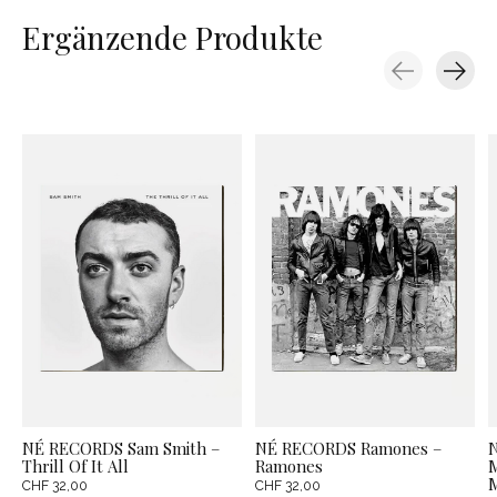
Ergänzende Produkte
Carousel items
NÉ RECORDS Sam Smith –
NÉ RECORDS Ramones –
Thrill Of It All
Ramones
M
M
CHF 32,00
CHF 32,00