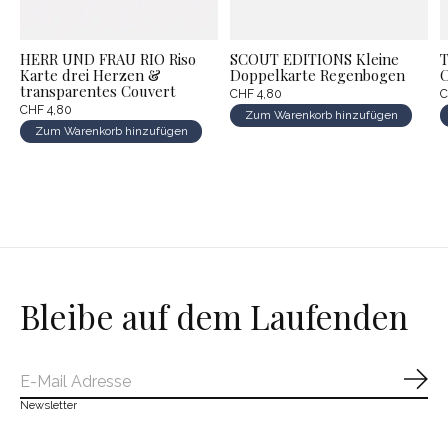
HERR UND FRAU RIO Riso
SCOUT EDITIONS Kleine
T
Karte drei Herzen &
Doppelkarte Regenbogen
C
transparentes Couvert
CHF 4,80
C
CHF 4,80
Zum Warenkorb hinzufügen
Zum Warenkorb hinzufügen
Bleibe auf dem Laufenden
Abo
Newsletter