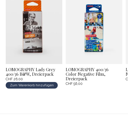
LOMOGRAPHY Lady Grey
LOMOGRAPHY 400/36
400/36 B&W, Dreierpack
Color Negative Film,
N
Dreierpack
CHF 26,00
C
CHF 56,00
Zum Warenkorb hinzufügen