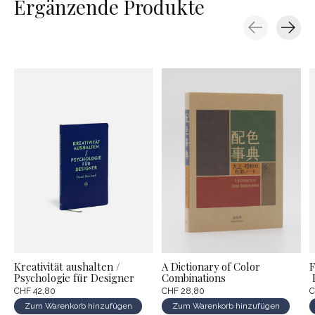
Ergänzende Produkte
Carousel items
Kreativität aushalten /
A Dictionary of Color
F
Psychologie für Designer
Combinations
P
CHF 42,80
CHF 28,80
C
Zum Warenkorb hinzufügen
Zum Warenkorb hinzufügen