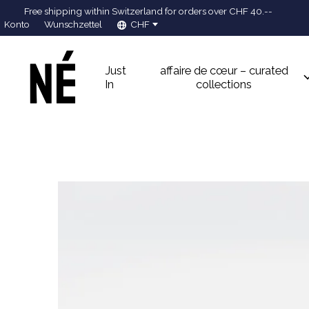
Free shipping within Switzerland for orders over CHF 40.--
Konto
Wunschzettel
CHF
Just
affaire de cœur – curated
In
collections
Slideshow Items