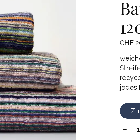
Ba
12
CHF 2
weich
Streif
recyce
jedes
Zu
Meng