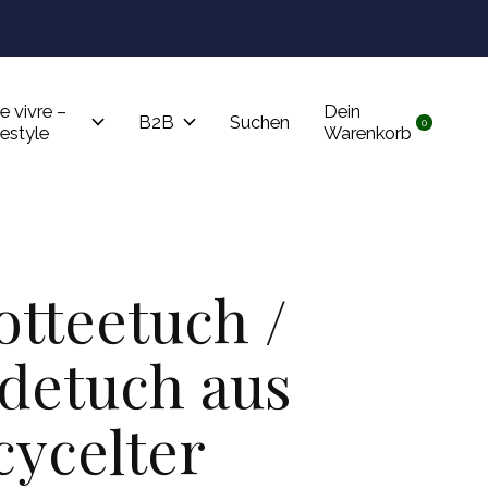
Tru
e vivre –
Dein
B2B
Suchen
0
items
festyle
Warenkorb
otteetuch /
detuch aus
cycelter