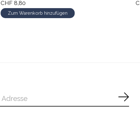
CHF 8,80
C
Zum Warenkorb hinzufügen
Abon