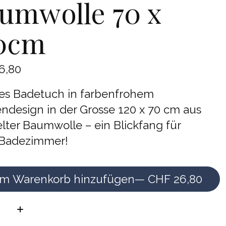
umwolle 70 x
0cm
6,80
es Badetuch in farbenfrohem
endesign in der Grosse 120 x 70 cm aus
lter Baumwolle – ein Blickfang für
 Badezimmer!
m Warenkorb hinzufügen
— CHF 26,80
e: