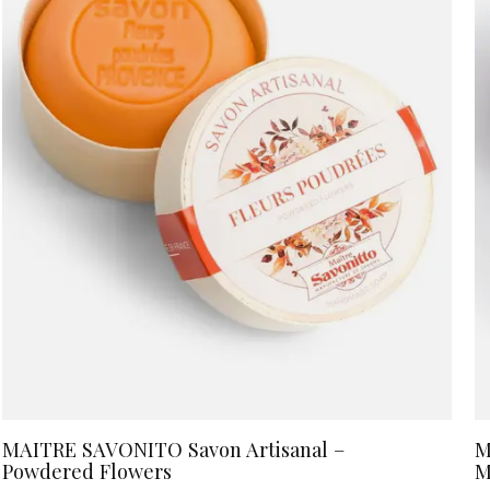
MAITRE SAVONITO Savon Artisanal –
M
Powdered Flowers
M