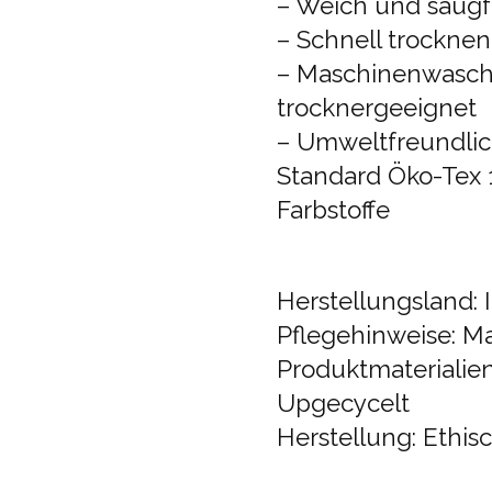
– Weich und saugf
– Schnell trocknen
– Maschinenwasc
trocknergeeignet
– Umweltfreundlic
Standard Öko-Tex 1
Farbstoffe
Herstellungsland: 
Pflegehinweise: 
Produktmaterialien
Upgecycelt
Herstellung: Ethi