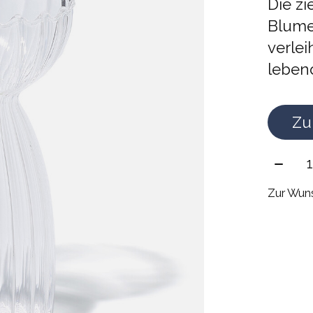
Die zi
Blume
verle
leben
Zu
Meng
Zur Wuns