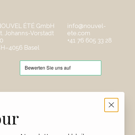
NOUVEL ÉTÉ GmbH
info@nouvel-
t. Johanns-Vorstadt
ete.com
0
‭+41 76 605 33 28
H–4056 Basel
our