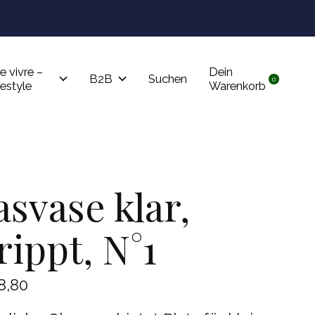
Tru
e vivre –
Dein
B2B
Suchen
0
items
festyle
Warenkorb
asvase klar,
rippt, N°1
8,80