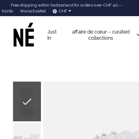
Free shipping within Switzerland for orders over CHF 40.--
Konto
Wunschzettel
CHF
Just
affaire de cœur – curated
In
collections
Slideshow Items