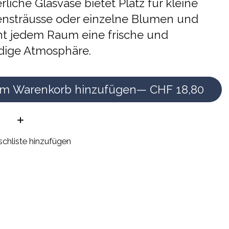
erliche Glasvase bietet Platz für kleine
nsträusse oder einzelne Blumen und
iht jedem Raum eine frische und
dige Atmosphäre.
m Warenkorb hinzufügen
— CHF 18,80
e:
chliste hinzufügen