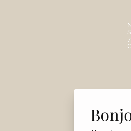
S
7
C
Bonj