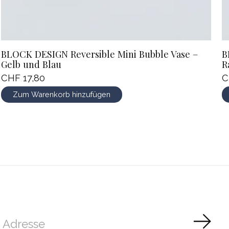
BLOCK DESIGN Reversible Mini Bubble Vase –
B
Gelb und Blau
R
CHF 17,80
C
Zum Warenkorb hinzufügen
Abon