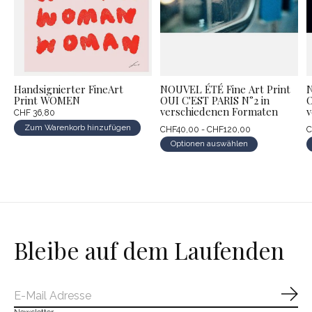
Handsignierter FineArt
NOUVEL ÉTÉ Fine Art Print
N
Print WOMEN
OUI C'EST PARIS N°2 in
O
verschiedenen Formaten
v
CHF 36,80
Zum Warenkorb hinzufügen
CHF40,00 - CHF120,00
C
Optionen auswählen
Bleibe auf dem Laufenden
Abo