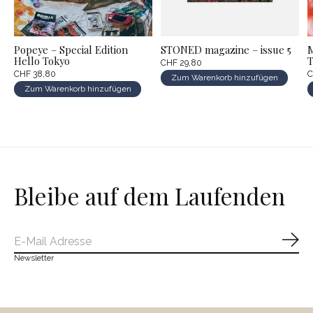
Popeye – Special Edition
STONED magazine – issue 5
M
Hello Tokyo
CHF 29,80
CHF 38,80
C
Zum Warenkorb hinzufügen
Zum Warenkorb hinzufügen
Bleibe auf dem Laufenden
Abo
Newsletter