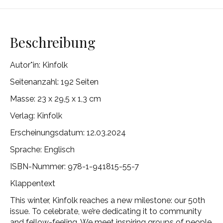
Beschreibung
Autor*in:
Kinfolk
Seitenanzahl: 192 Seiten
Masse:
23 x 29,5 x 1,3 cm
Verlag:
Kinfolk
Erscheinungsdatum: 12.03.2024
Sprache: Englisch
ISBN-Nummer: 978-1-941815-55-7
Klappentext
This winter, Kinfolk reaches a new milestone: our 50th
issue. To celebrate, we’re dedicating it to community
and fellow-feeling. We meet inspiring groups of people