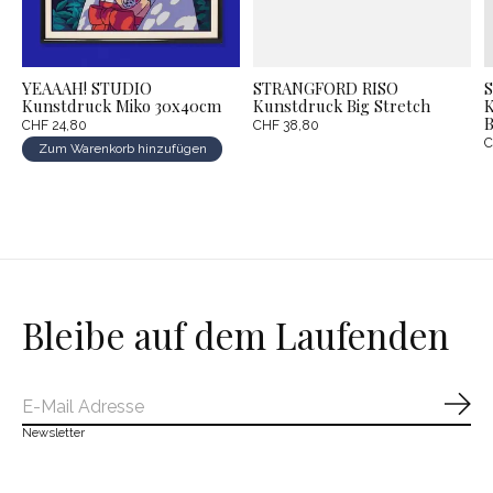
YEAAAH! STUDIO
STRANGFORD RISO
Kunstdruck Miko 30x40cm
Kunstdruck Big Stretch
K
B
CHF 24,80
CHF 38,80
C
Zum Warenkorb hinzufügen
Bleibe auf dem Laufenden
Abo
Newsletter