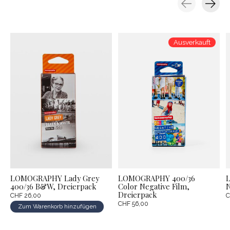
Carousel items
Ausverkauft
LOMOGRAPHY Lady Grey
LOMOGRAPHY 400/36
400/36 B&W, Dreierpack
Color Negative Film,
N
Dreierpack
CHF 26,00
C
CHF 56,00
Zum Warenkorb hinzufügen