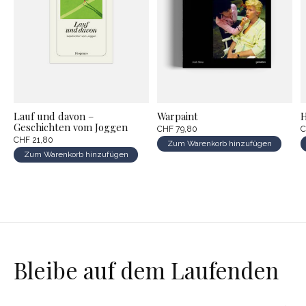
Lauf und davon –
Warpaint
H
Geschichten vom Joggen
CHF 79,80
C
CHF 21,80
Zum Warenkorb hinzufügen
Zum Warenkorb hinzufügen
Bleibe auf dem Laufenden