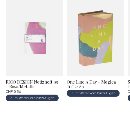
RICO DESIGN Notizheft A5
One Line A Day – Moglea
S
– Rosa/Metallic
T
CHF 24,80
CHF 6,80
C
Zum Warenkorb hinzufügen
Zum Warenkorb hinzufügen